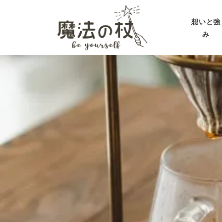
想いと強
み