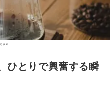
る瞬間
、ひとりで興奮する瞬